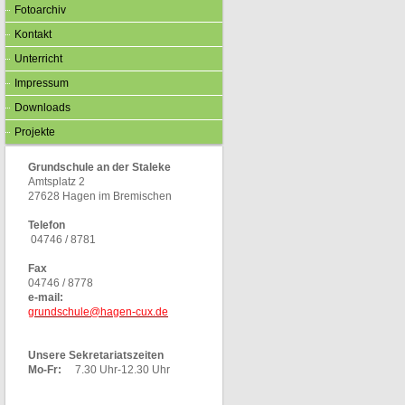
Fotoarchiv
Kontakt
Unterricht
Impressum
Downloads
Projekte
Grundschule an der Staleke
Amtsplatz 2
27628 Hagen im Bremischen
Telefon
04746 / 8781
Fax
04746 / 8778
e-mail:
grundschule@hagen-cux.de
Unsere Sekretariatszeiten
Mo-Fr:
7.30 Uhr-12.30 Uhr