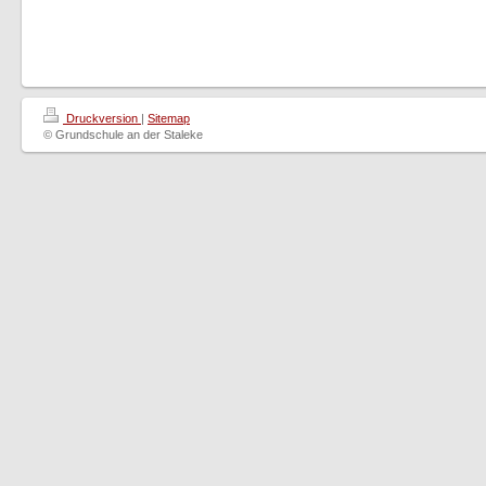
Druckversion
|
Sitemap
© Grundschule an der Staleke