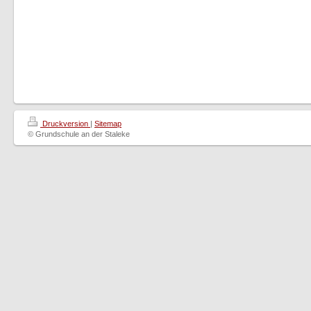
Druckversion
|
Sitemap
© Grundschule an der Staleke